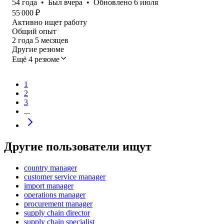
54
года
•
Был
вчера
•
Обновлено
6 июля
55 000
₽
Активно ищет работу
Общий опыт
2
года
5
месяцев
Другие резюме
Ещё 4 резюме
1
2
3
...
Другие пользователи ищут
country manager
customer service manager
import manager
operations manager
procurement manager
supply chain director
supply chain specialist