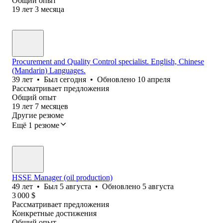
Общий опыт
19
лет
3
месяца
Procurement and Quality Control specialist. English, Chinese
(Mandarin) Languages.
39
лет
•
Был
сегодня
•
Обновлено
10 апреля
Рассматривает предложения
Общий опыт
19
лет
7
месяцев
Другие резюме
Ещё 1 резюме
HSSE Manager (oil production)
49
лет
•
Был
5 августа
•
Обновлено
5 августа
3 000
$
Рассматривает предложения
Конкретные достижения
Общий опыт