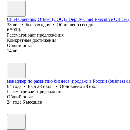
Chief Operating Officer (COO) / Deputy Chief Executive Officer 
38
лет
•
Был
сегодня
•
Обновлено
сегодня
6 500
$
Рассматривает предложения
Конкретные достижения
Общий опыт
14
лет
менеджер по развитию бизнеса (продаж) в России (business de
64
года
•
Был
28 июля
•
Обновлено
28 июля
Рассматривает предложения
Общий опыт
24
года
6
месяцев