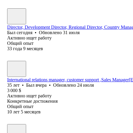
Director, Development Director, Regional Director, Country Mana
Был
сегодня
•
Обновлено
31 июля
Активно ищет работу
Общий опыт
33
года
9
месяцев
International relations manager, customer support ,Sales Manage
35
лет
•
Был
вчера
•
Обновлено
24 июля
3 000
$
Активно ищет работу
Конкретные достижения
Общий опыт
10
лет
5
месяцев