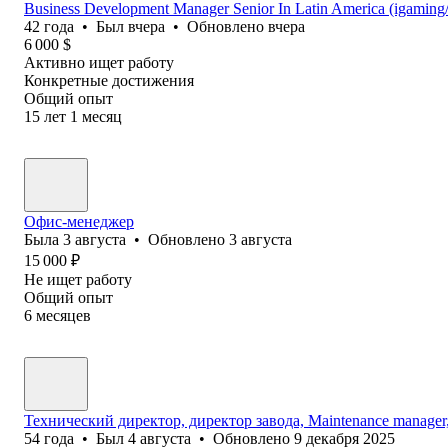
Business Development Manager Senior In Latin America (igamin
42
года
•
Был
вчера
•
Обновлено
вчера
6 000
$
Активно ищет работу
Конкретные достижения
Общий опыт
15
лет
1
месяц
Офис-менеджер
Была
3 августа
•
Обновлено
3 августа
15 000
₽
Не ищет работу
Общий опыт
6
месяцев
Технический директор, директор завода, Maintenance manage
54
года
•
Был
4 августа
•
Обновлено
9 декабря 2025