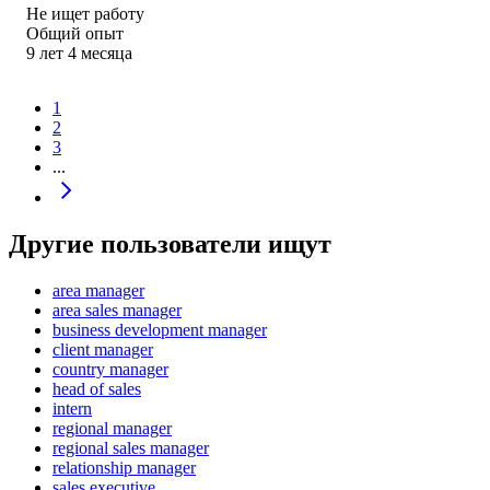
Не ищет работу
Общий опыт
9
лет
4
месяца
1
2
3
...
Другие пользователи ищут
area manager
area sales manager
business development manager
client manager
country manager
head of sales
intern
regional manager
regional sales manager
relationship manager
sales executive