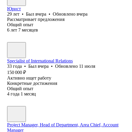
Юрист
29
лет
•
Был
вчера
•
Обновлено
вчера
Рассматривает предложения
Общий опыт
6
лет
7
месяцев
Specialist of International Relations
33
года
•
Был
вчера
•
Обновлено
11 июля
150 000
₽
Активно ищет работу
Конкретные достижения
Общий опыт
4
года
1
месяц
Project Manager, Head of Department, Area Chief, Account
Manager