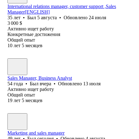
International relations manager, customer support ,Sales
Manager[ENGLISH]
35
лет
•
Был
5 августа
•
Обновлено
24 июля
3 000
$
Активно ищет работу
Конкретные достижения
Общий опыт
10
лет
5
месяцев
Sales Manager, Business Analyst
54
года
•
Был
вчера
•
Обновлено
13 июля
Активно ищет работу
Общий опыт
19
лет
5
месяцев
Marketing and sales manager
49
лет
•
Был
сегодня
•
Обновлено
4 августа