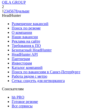
OILA GROUP
2
1
2
3
4
5
6
7
8
дальше
HeadHunter
Размещение вакансий
Поиск по резюме
О компании
Наши вакансии
Реклама на сайте
Требования к ПО
Безопасный HeadHunter
HeadHunter API
Партнерам
Инвесторам
Каталог компаний
Поиск по вакансиям в Санкт-Петербурге
Работа рядом с метро
Сетка: соцсеть для нетворкинга
Соискателям
hh PRO
Готовое резюме
Все сервисы