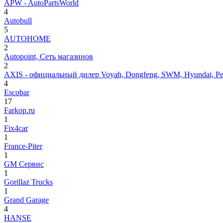
APW - AutoPartsWorld
4
Autobull
5
AUTOHOME
2
Autopoint, Сеть магазинов
2
AXIS - официальный дилер Voyah, Dongfeng, SWM, Hyundai, Peug
4
Escobar
17
Farkop.ru
1
Fix4car
1
France-Piter
1
GM Сервис
1
Gorillaz Trucks
1
Grand Garage
4
HANSE