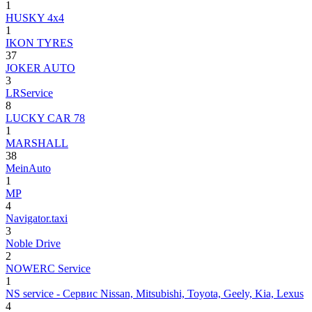
1
HUSKY 4x4
1
IKON TYRES
37
JOKER AUTO
3
LRService
8
LUCKY CAR 78
1
MARSHALL
38
MeinAuto
1
MP
4
Navigator.taxi
3
Noble Drive
2
NOWERC Service
1
NS service - Сервис Nissan, Mitsubishi, Toyota, Geely, Kia, Lexus
4