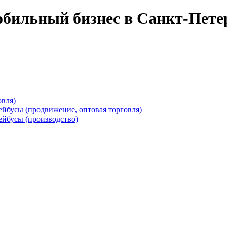
бильный бизнес в Санкт-Пете
овля)
ейбусы (продвижение, оптовая торговля)
ейбусы (производство)