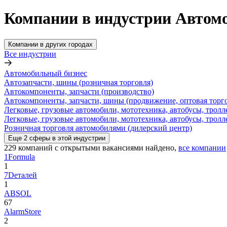
Компании в индустрии Автомо
Компании в других городах
Все индустрии
Автомобильный бизнес
Автозапчасти, шины (розничная торговля)
Автокомпоненты, запчасти (производство)
Автокомпоненты, запчасти, шины (продвижение, оптовая торг
Легковые, грузовые автомобили, мототехника, автобусы, тролл
Легковые, грузовые автомобили, мототехника, автобусы, тролл
Розничная торговля автомобилями (дилерский центр)
Еще
2
сферы
в этой индустрии
229
компаний с открытыми вакансиями
найдено,
все компании
1Formula
1
7Dеталей
1
ABSOL
67
AlarmStore
2