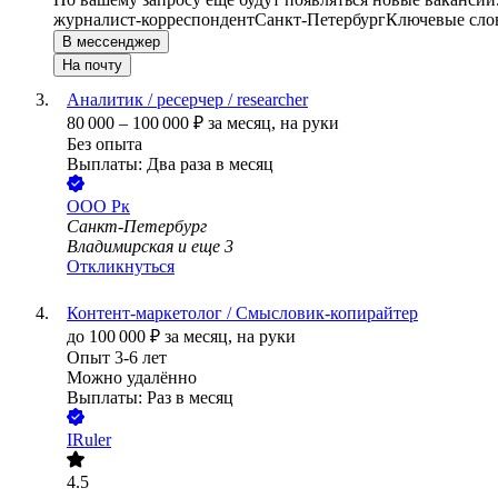
журналист-корреспондент
Санкт-Петербург
Ключевые слов
В мессенджер
На почту
Аналитик / ресерчер / researcher
80 000
–
100 000
₽
за месяц,
на руки
Без опыта
Выплаты: Два раза в месяц
ООО
Рк
Санкт-Петербург
Владимирская
и еще
3
Откликнуться
Контент‑маркетолог / Смысловик‑копирайтер
до
100 000
₽
за месяц,
на руки
Опыт 3-6 лет
Можно удалённо
Выплаты: Раз в месяц
IRuler
4.5