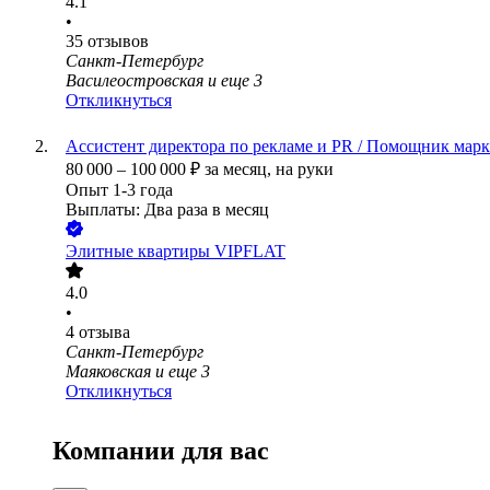
4.1
•
35
отзывов
Санкт-Петербург
Василеостровская
и еще
3
Откликнуться
Ассистент директора по рекламе и PR / Помощник марк
80 000
–
100 000
₽
за месяц,
на руки
Опыт 1-3 года
Выплаты: Два раза в месяц
Элитные квартиры VIPFLAT
4.0
•
4
отзыва
Санкт-Петербург
Маяковская
и еще
3
Откликнуться
Компании для вас