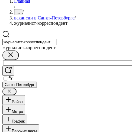
Главная
/
/
...
вакансии в Санкт-Петербурге
/
журналист-корреспондент
журналист-корреспондент
Санкт-Петербург
Район
Метро
График
Рабочие часы