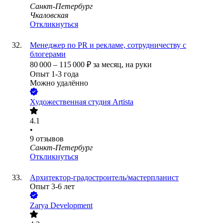
Санкт-Петербург
Чкаловская
Откликнуться
Менеджер по PR и рекламе, сотрудничеству с
блогерами
80 000
–
115 000
₽
за месяц,
на руки
Опыт 1-3 года
Можно удалённо
Художественная студия Artista
4.1
•
9
отзывов
Санкт-Петербург
Откликнуться
Архитектор-градостроитель/мастерпланист
Опыт 3-6 лет
Zarya Development