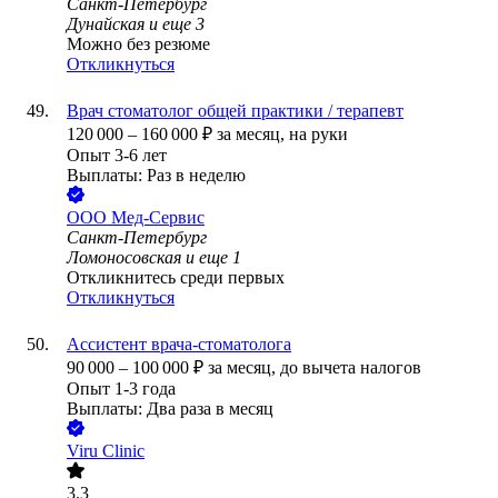
Санкт-Петербург
Дунайская
и еще
3
Можно без резюме
Откликнуться
Врач стоматолог общей практики / терапевт
120 000
–
160 000
₽
за месяц,
на руки
Опыт 3-6 лет
Выплаты: Раз в неделю
ООО
Мед-Сервис
Санкт-Петербург
Ломоносовская
и еще
1
Откликнитесь среди первых
Откликнуться
Ассистент врача-стоматолога
90 000
–
100 000
₽
за месяц,
до вычета налогов
Опыт 1-3 года
Выплаты: Два раза в месяц
Viru Clinic
3.3