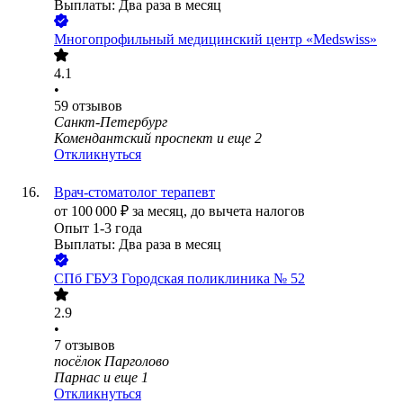
Выплаты: Два раза в месяц
Многопрофильный медицинский центр «Medswiss»
4.1
•
59
отзывов
Санкт-Петербург
Комендантский проспект
и еще
2
Откликнуться
Врач-стоматолог терапевт
от
100 000
₽
за месяц,
до вычета налогов
Опыт 1-3 года
Выплаты: Два раза в месяц
СПб ГБУЗ Городская поликлиника № 52
2.9
•
7
отзывов
посёлок Парголово
Парнас
и еще
1
Откликнуться