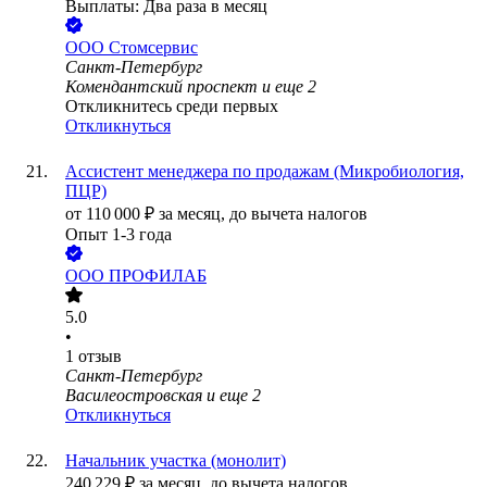
Выплаты: Два раза в месяц
ООО
Стомсервис
Санкт-Петербург
Комендантский проспект
и еще
2
Откликнитесь среди первых
Откликнуться
Ассистент менеджера по продажам (Микробиология,
ПЦР)
от
110 000
₽
за месяц,
до вычета налогов
Опыт 1-3 года
ООО
ПРОФИЛАБ
5.0
•
1
отзыв
Санкт-Петербург
Василеостровская
и еще
2
Откликнуться
Начальник участка (монолит)
240 229
₽
за месяц,
до вычета налогов