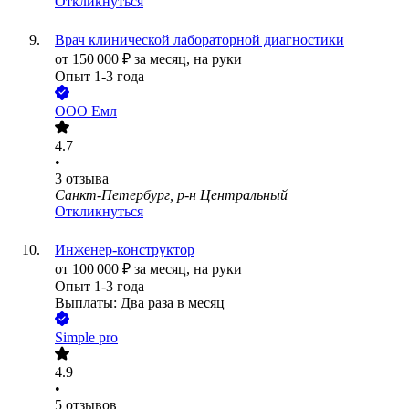
Откликнуться
Врач клинической лабораторной диагностики
от
150 000
₽
за месяц,
на руки
Опыт 1-3 года
ООО
Емл
4.7
•
3
отзыва
Санкт-Петербург, р-н Центральный
Откликнуться
Инженер-конструктор
от
100 000
₽
за месяц,
на руки
Опыт 1-3 года
Выплаты: Два раза в месяц
Simple pro
4.9
•
5
отзывов