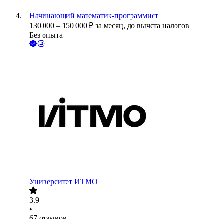
Начинающий математик-программист
130 000
–
150 000
₽
за месяц,
до вычета налогов
Без опыта
Университет ИТМО
3.9
•
67
отзывов