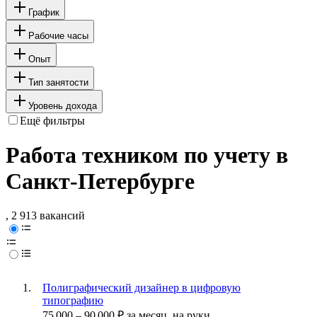
График
Рабочие часы
Опыт
Тип занятости
Уровень дохода
Ещё фильтры
Работа техником по учету в
Санкт-Петербурге
, 2 913 вакансий
Полиграфический дизайнер в цифровую
типографию
75 000
–
90 000
₽
за месяц,
на руки