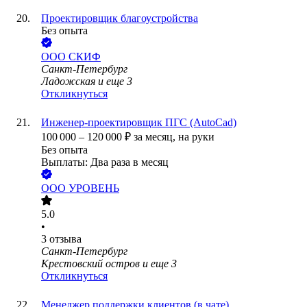
Проектировщик благоустройства
Без опыта
ООО
СКИФ
Санкт-Петербург
Ладожская
и еще
3
Откликнуться
Инженер-проектировщик ПГС (AutoCad)
100 000
–
120 000
₽
за месяц,
на руки
Без опыта
Выплаты: Два раза в месяц
ООО
УРОВЕНЬ
5.0
•
3
отзыва
Санкт-Петербург
Крестовский остров
и еще
3
Откликнуться
Менеджер поддержки клиентов (в чате)