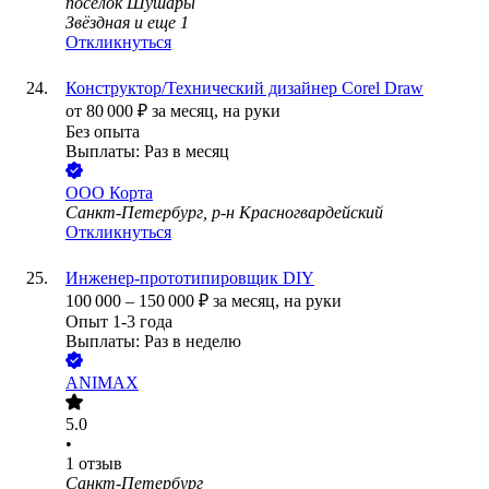
посёлок Шушары
Звёздная
и еще
1
Откликнуться
Конструктор/Технический дизайнер Corel Draw
от
80 000
₽
за месяц,
на руки
Без опыта
Выплаты: Раз в месяц
ООО
Корта
Санкт-Петербург, р-н Красногвардейский
Откликнуться
Инженер-прототипировщик DIY
100 000
–
150 000
₽
за месяц,
на руки
Опыт 1-3 года
Выплаты: Раз в неделю
ANIMAX
5.0
•
1
отзыв
Санкт-Петербург