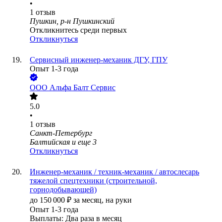
•
1
отзыв
Пушкин, р-н Пушкинский
Откликнитесь среди первых
Откликнуться
Сервисный инженер-механик ДГУ, ГПУ
Опыт 1-3 года
ООО
Альфа Балт Сервис
5.0
•
1
отзыв
Санкт-Петербург
Балтийская
и еще
3
Откликнуться
Инженер-механик / техник-механик / автослесарь
тяжелой спецтехники (строительной,
горнодобывающей)
до
150 000
₽
за месяц,
на руки
Опыт 1-3 года
Выплаты: Два раза в месяц