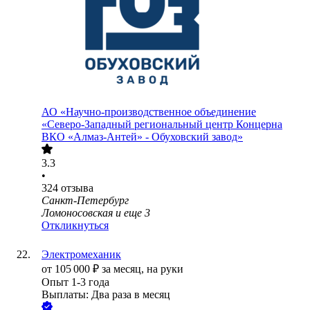
АО
«Научно-производственное объединение
«Северо-Западный региональный центр Концерна
ВКО «Алмаз-Антей» - Обуховский завод»
3.3
•
324
отзыва
Санкт-Петербург
Ломоносовская
и еще
3
Откликнуться
Электромеханик
от
105 000
₽
за месяц,
на руки
Опыт 1-3 года
Выплаты: Два раза в месяц