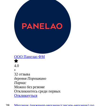
ООО
Панелао ФМ
4.0
•
32
отзыва
деревня Порошкино
Парнас
Можно без резюме
Откликнитесь среди первых
Откликнуться
Механик (инженер-механик/слесарь-механик) по