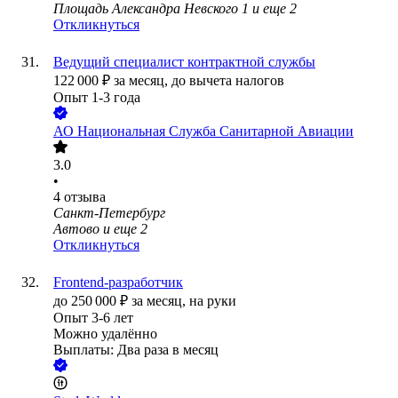
Площадь Александра Невского 1
и еще
2
Откликнуться
Ведущий специалист контрактной службы
122 000
₽
за месяц,
до вычета налогов
Опыт 1-3 года
АО
Национальная Служба Санитарной Авиации
3.0
•
4
отзыва
Санкт-Петербург
Автово
и еще
2
Откликнуться
Frontend-разработчик
до
250 000
₽
за месяц,
на руки
Опыт 3-6 лет
Можно удалённо
Выплаты: Два раза в месяц