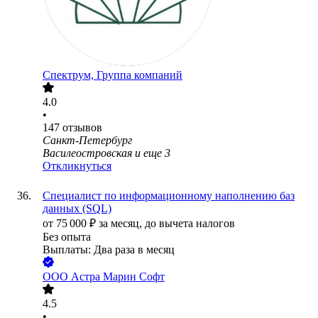
Спектрум, Группа компаний
4.0
•
147
отзывов
Санкт-Петербург
Василеостровская
и еще
3
Откликнуться
Специалист по информационному наполнению баз
данных (SQL)
от
75 000
₽
за месяц,
до вычета налогов
Без опыта
Выплаты: Два раза в месяц
ООО
Астра Марин Софт
4.5
•