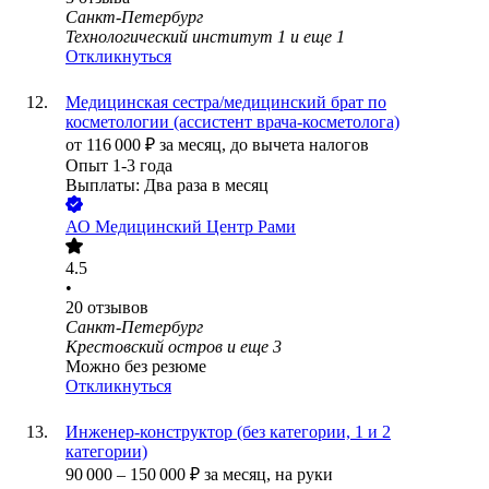
Санкт-Петербург
Технологический институт 1
и еще
1
Откликнуться
Медицинская сестра/медицинский брат по
косметологии (ассистент врача-косметолога)
от
116 000
₽
за месяц,
до вычета налогов
Опыт 1-3 года
Выплаты: Два раза в месяц
АО
Медицинский Центр Рами
4.5
•
20
отзывов
Санкт-Петербург
Крестовский остров
и еще
3
Можно без резюме
Откликнуться
Инженер-конструктор (без категории, 1 и 2
категории)
90 000
–
150 000
₽
за месяц,
на руки