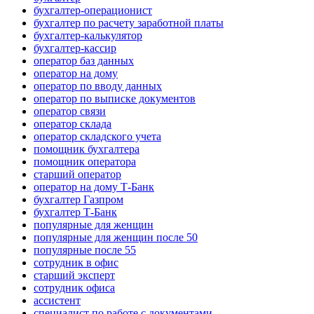
бухгалтер-операционист
бухгалтер по расчету заработной платы
бухгалтер-калькулятор
бухгалтер-кассир
оператор баз данных
оператор на дому
оператор по вводу данных
оператор по выписке документов
оператор связи
оператор склада
оператор складского учета
помощник бухгалтера
помощник оператора
старший оператор
оператор на дому Т-Банк
бухгалтер Газпром
бухгалтер Т-Банк
популярные для женщин
популярные для женщин после 50
популярные после 55
сотрудник в офис
старший эксперт
сотрудник офиса
ассистент
специалист по работе с документами