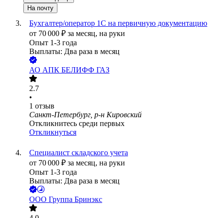
На почту
Бухгалтер/оператор 1С на первичную документацию
от
70 000
₽
за месяц,
на руки
Опыт 1-3 года
Выплаты: Два раза в месяц
АО
АПК БЕЛИФФ ГАЗ
2.7
•
1
отзыв
Санкт-Петербург, р-н Кировский
Откликнитесь среди первых
Откликнуться
Специалист складского учета
от
70 000
₽
за месяц,
на руки
Опыт 1-3 года
Выплаты: Два раза в месяц
ООО
Группа Бринэкс
4.0