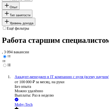
Опыт
Тип занятости
Уровень дохода
Ещё фильтры
Работа старшим специалистом
, 3 094 вакансии
Аккаунт-менеджер в IT компанию с нуля (всему научим
от
100 000
₽
за месяц,
на руки
Без опыта
Можно удалённо
Выплаты: Раз в неделю
Moby-Tech