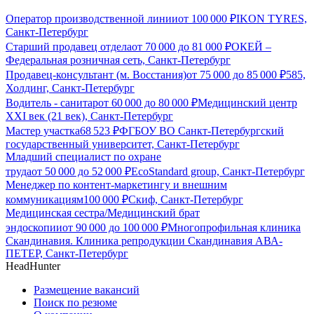
Оператор производственной линии
от
100 000
₽
IKON TYRES,
Санкт-Петербург
Старший продавец отдела
от
70 000
до
81 000
₽
ОКЕЙ –
Федеральная розничная сеть, Санкт-Петербург
Продавец-консультант (м. Восстания)
от
75 000
до
85 000
₽
585,
Холдинг, Санкт-Петербург
Водитель - санитар
от
60 000
до
80 000
₽
Медицинский центр
XXI век (21 век), Санкт-Петербург
Мастер участка
68 523
₽
ФГБОУ ВО Санкт-Петербургский
государственный университет, Санкт-Петербург
Младший специалист по охране
труда
от
50 000
до
52 000
₽
EcoStandard group, Санкт-Петербург
Менеджер по контент‑маркетингу и внешним
коммуникациям
100 000
₽
Скиф, Санкт-Петербург
Медицинская сестра/Медицинский брат
эндоскопии
от
90 000
до
100 000
₽
Многопрофильная клиника
Скандинавия. Клиника репродукции Скандинавия АВА-
ПЕТЕР, Санкт-Петербург
HeadHunter
Размещение вакансий
Поиск по резюме