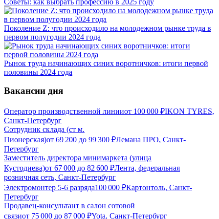
Советы: как выбрать профессию в 2025 году
Поколение Z: что происходило на молодежном рынке труда в
первом полугодии 2024 года
Рынок труда начинающих синих воротничков: итоги первой
половины 2024 года
Вакансии дня
Оператор производственной линии
от
100 000
₽
IKON TYRES,
Санкт-Петербург
Сотрудник склада (ст м.
Пионерская)
от
69 200
до
99 300
₽
Лемана ПРО, Санкт-
Петербург
Заместитель директора минимаркета (улица
Кустодиева)
от
67 000
до
82 600
₽
Лента, федеральная
розничная сеть, Санкт-Петербург
Электромонтер 5-6 разряда
100 000
₽
Картонтоль, Санкт-
Петербург
Продавец-консультант в салон сотовой
связи
от
75 000
до
87 000
₽
Yota, Санкт-Петербург