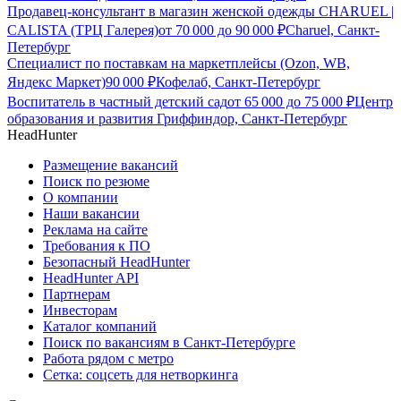
Продавец-консультант в магазин женской одежды CHARUEL |
CALISTA (ТРЦ Галерея)
от
70 000
до
90 000
₽
Charuel, Санкт-
Петербург
Специалист по поставкам на маркетплейсы (Ozon, WB,
Яндекс Маркет)
90 000
₽
Кофелаб, Санкт-Петербург
Воспитатель в частный детский сад
от
65 000
до
75 000
₽
Центр
образования и развития Гриффиндор, Санкт-Петербург
HeadHunter
Размещение вакансий
Поиск по резюме
О компании
Наши вакансии
Реклама на сайте
Требования к ПО
Безопасный HeadHunter
HeadHunter API
Партнерам
Инвесторам
Каталог компаний
Поиск по вакансиям в Санкт-Петербурге
Работа рядом с метро
Сетка: соцсеть для нетворкинга