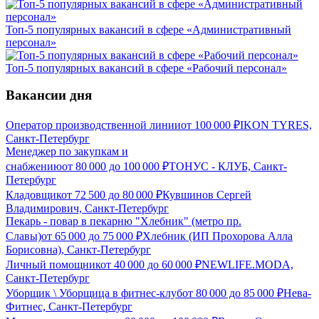
Топ-5 популярных вакансий в сфере «Административный
персонал»
Топ-5 популярных вакансий в сфере «Рабочий персонал»
Вакансии дня
Оператор производственной линии
от
100 000
₽
IKON TYRES,
Санкт-Петербург
Менеджер по закупкам и
снабжению
от
80 000
до
100 000
₽
ТОНУС - КЛУБ, Санкт-
Петербург
Кладовщик
от
72 500
до
80 000
₽
Кувшинов Сергей
Владимирович, Санкт-Петербург
Пекарь - повар в пекарню "Хлебник" (метро пр.
Славы)
от
65 000
до
75 000
₽
Хлебник (ИП Прохорова Алла
Борисовна), Санкт-Петербург
Личный помощник
от
40 000
до
60 000
₽
NEWLIFE.MODA,
Санкт-Петербург
Уборщик \ Уборщица в фитнес-клуб
от
80 000
до
85 000
₽
Нева-
Фитнес, Санкт-Петербург