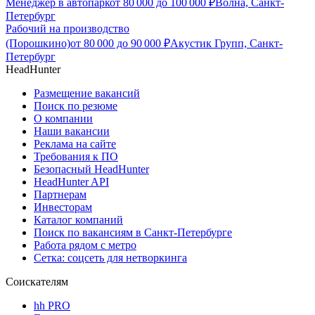
Менеджер в автопарк
от
80 000
до
100 000
₽
Волна, Санкт-
Петербург
Рабочий на производство
(Порошкино)
от
80 000
до
90 000
₽
Акустик Групп, Санкт-
Петербург
HeadHunter
Размещение вакансий
Поиск по резюме
О компании
Наши вакансии
Реклама на сайте
Требования к ПО
Безопасный HeadHunter
HeadHunter API
Партнерам
Инвесторам
Каталог компаний
Поиск по вакансиям в Санкт-Петербурге
Работа рядом с метро
Сетка: соцсеть для нетворкинга
Соискателям
hh PRO