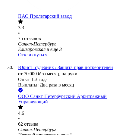
ПАО
Пролетарский завод
3.3
•
75
отзывов
Санкт-Петербург
Елизаровская
и еще
3
Откликнуться
Юрист -судебник / Защита прав потребителей
от
70 000
₽
за месяц,
на руки
Опыт 1-3 года
Выплаты: Два раза в месяц
ООО
Санкт-Петербургский Арбитражный
Управляющий
4.6
•
62
отзыва
Санкт-Петербург
Невский проспект
и еще
1