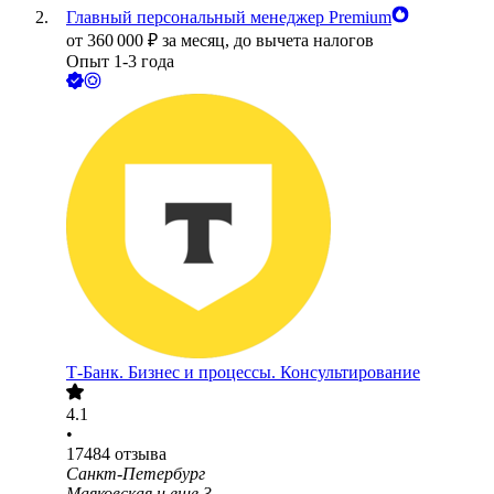
Главный персональный менеджер Premium
от
360 000
₽
за месяц,
до вычета налогов
Опыт 1-3 года
Т-Банк. Бизнес и процессы. Консультирование
4.1
•
17484
отзыва
Санкт-Петербург
Маяковская
и еще
3