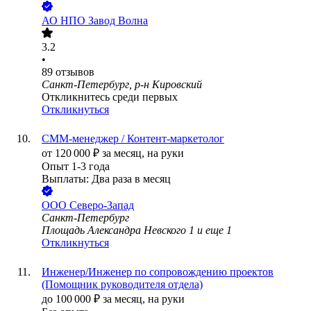
АО
НПО Завод Волна
3.2
•
89
отзывов
Санкт-Петербург, р-н Кировский
Откликнитесь среди первых
Откликнуться
СММ-менеджер / Контент-маркетолог
от
120 000
₽
за месяц,
на руки
Опыт 1-3 года
Выплаты: Два раза в месяц
ООО
Северо-Запад
Санкт-Петербург
Площадь Александра Невского 1
и еще
1
Откликнуться
Инженер/Инженер по сопровождению проектов
(Помощник руководителя отдела)
до
100 000
₽
за месяц,
на руки