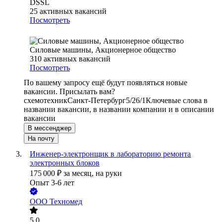
DSSL
25
активных вакансий
Посмотреть
Силовые машины, Акционерное общество
310
активных вакансий
Посмотреть
По вашему запросу ещё будут появляться новые
вакансии. Присылать вам?
схемотехник
Санкт-Петербург
5/2
6/1
Ключевые слова в
названии вакансии, в названии компании и в описании
вакансии
В мессенджер
На почту
Инженер-электронщик в лабораторию ремонта
электронных блоков
175 000
₽
за месяц,
на руки
Опыт 3-6 лет
ООО
Техномед
5.0