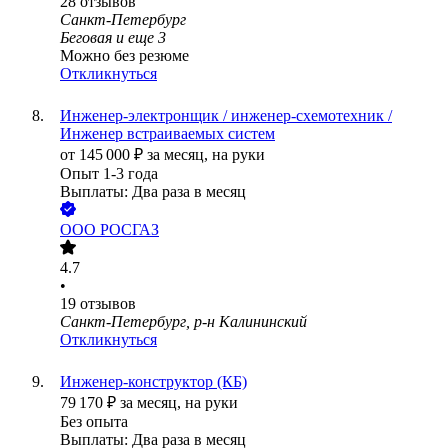
28
отзывов
Санкт-Петербург
Беговая
и еще
3
Можно без резюме
Откликнуться
Инженер-электронщик / инженер-схемотехник /
Инженер встраиваемых систем
от
145 000
₽
за месяц,
на руки
Опыт 1-3 года
Выплаты: Два раза в месяц
ООО
РОСГАЗ
4.7
•
19
отзывов
Санкт-Петербург, р-н Калининский
Откликнуться
Инженер-конструктор (КБ)
79 170
₽
за месяц,
на руки
Без опыта
Выплаты: Два раза в месяц