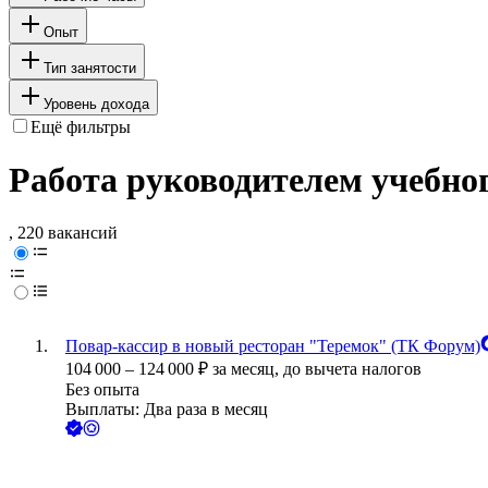
Опыт
Тип занятости
Уровень дохода
Ещё фильтры
Работа руководителем учебно
, 220 вакансий
Повар-кассир в новый ресторан "Теремок" (ТК Форум)
104 000
–
124 000
₽
за месяц,
до вычета налогов
Без опыта
Выплаты: Два раза в месяц