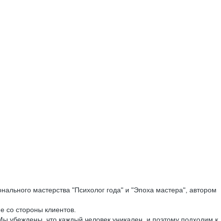
ального мастерства "Психолог года" и "Эпоха мастера", автором
е со стороны клиентов.
ы убеждены, что каждый человек уникален, и поэтому подходим к