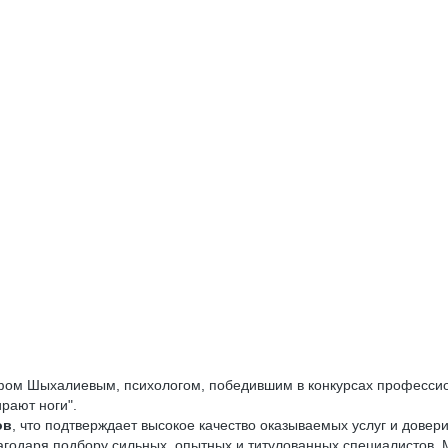
ифом Шыхалиевым, психологом, победившим в конкурсах профессион
ирают ноги".
ов
, что подтверждает высокое качество оказываемых услуг и довери
годаря подбору сильных, опытных и титулованных специалистов. М