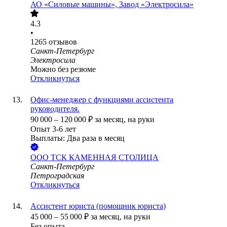
АО «Силовые машины», Завод «Электросила»
4.3
•
1265
отзывов
Санкт-Петербург
Электросила
Можно без резюме
Откликнуться
Офис-менеджер с функциями ассистента
руководителя.
90 000
–
120 000
₽
за месяц,
на руки
Опыт 3-6 лет
Выплаты: Два раза в месяц
ООО
ТСК КАМЕННАЯ СТОЛИЦА
Санкт-Петербург
Петроградская
Откликнуться
Ассистент юриста (помощник юриста)
45 000
–
55 000
₽
за месяц,
на руки
Без опыта