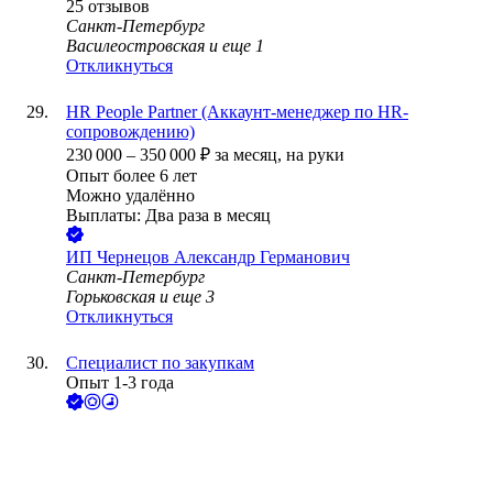
25
отзывов
Санкт-Петербург
Василеостровская
и еще
1
Откликнуться
HR People Partner (Аккаунт-менеджер по HR-
сопровождению)
230 000
–
350 000
₽
за месяц,
на руки
Опыт более 6 лет
Можно удалённо
Выплаты: Два раза в месяц
ИП
Чернецов Александр Германович
Санкт-Петербург
Горьковская
и еще
3
Откликнуться
Специалист по закупкам
Опыт 1-3 года