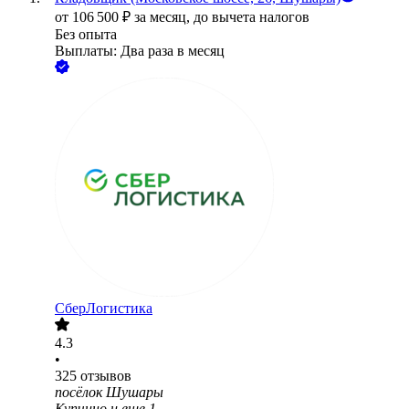
от
106 500
₽
за месяц,
до вычета налогов
Без опыта
Выплаты: Два раза в месяц
СберЛогистика
4.3
•
325
отзывов
посёлок Шушары
Купчино
и еще
1