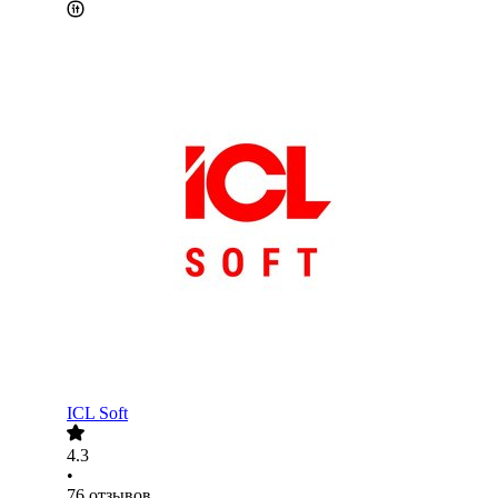
ICL Soft
4.3
•
76
отзывов