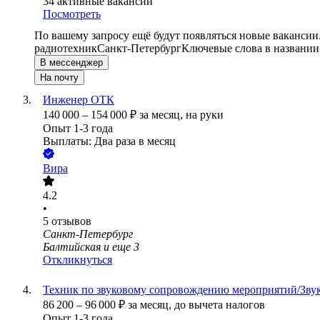
34
активные вакансии
Посмотреть
По вашему запросу ещё будут появляться новые вакансии
радиотехник
Санкт-Петербург
Ключевые слова в названии
В мессенджер
На почту
Инженер ОТК
140 000
–
154 000
₽
за месяц,
на руки
Опыт 1-3 года
Выплаты: Два раза в месяц
Вира
4.2
•
5
отзывов
Санкт-Петербург
Балтийская
и еще
3
Откликнуться
Техник по звуковому сопровождению мероприятий/Звук
86 200
–
96 000
₽
за месяц,
до вычета налогов
Опыт 1-3 года