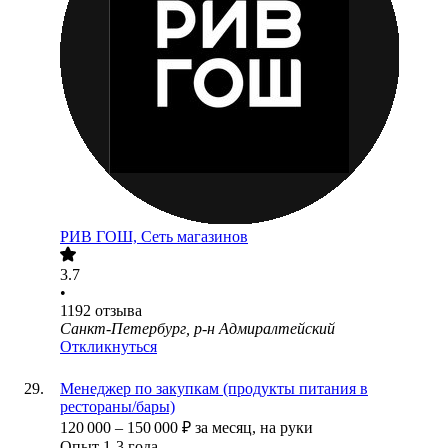
РИВ ГОШ, Сеть магазинов
3.7
•
1192
отзыва
Санкт-Петербург, р-н Адмиралтейский
Откликнуться
Менеджер по закупкам (продукты питания в
рестораны/бары)
120 000
–
150 000
₽
за месяц,
на руки
Опыт 1-3 года