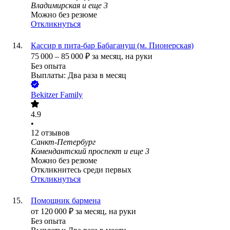
Владимирская
и еще
3
Можно без резюме
Откликнуться
Кассир в пита-бар Бабагануш (м. Пионерская)
75 000
–
85 000
₽
за месяц,
на руки
Без опыта
Выплаты: Два раза в месяц
Bekitzer Family
4.9
•
12
отзывов
Санкт-Петербург
Комендантский проспект
и еще
3
Можно без резюме
Откликнитесь среди первых
Откликнуться
Помощник бармена
от
120 000
₽
за месяц,
на руки
Без опыта