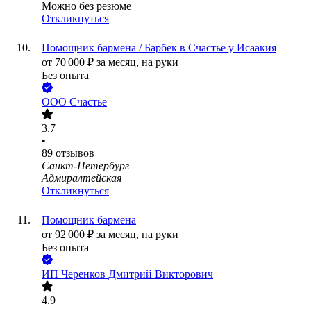
Можно без резюме
Откликнуться
Помощник бармена / Барбек в Счастье у Исаакия
от
70 000
₽
за месяц,
на руки
Без опыта
ООО
Счастье
3.7
•
89
отзывов
Санкт-Петербург
Адмиралтейская
Откликнуться
Помощник бармена
от
92 000
₽
за месяц,
на руки
Без опыта
ИП
Черенков Дмитрий Викторович
4.9