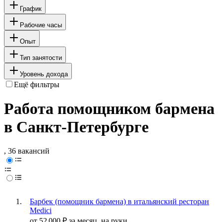
График
Рабочие часы
Опыт
Тип занятости
Уровень дохода
Ещё фильтры
Работа помощником бармена
в Санкт-Петербурге
, 36 вакансий
Барбек (помощник бармена) в итальянский ресторан
Medici
от
52 000
₽
за месяц,
на руки