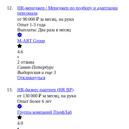
HR-менеджер / Менеджер по подбору и адаптации
персонала
от
90 000
₽
за месяц,
на руки
Опыт 1-3 года
Выплаты: Два раза в месяц
М-АRT Group
4.6
•
2
отзыва
Санкт-Петербург
Выборгская
и еще
3
Откликнуться
HR-бизнес-партнер (HR BP)
от
130 000
₽
за месяц,
на руки
Опыт более 6 лет
Группа компаний ПрофЛаб
4.0
•