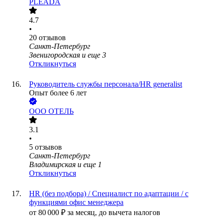
PLEADA
4.7
•
20
отзывов
Санкт-Петербург
Звенигородская
и еще
3
Откликнуться
Руководитель службы персонала/HR generalist
Опыт более 6 лет
ООО
ОТЕЛЬ
3.1
•
5
отзывов
Санкт-Петербург
Владимирская
и еще
1
Откликнуться
HR (без подбора) / Специалист по адаптации / c
функциями офис менеджера
от
80 000
₽
за месяц,
до вычета налогов