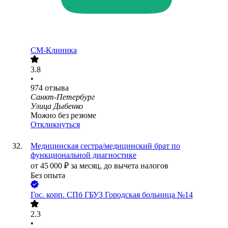
СМ-Клиника
3.8
•
974
отзыва
Санкт-Петербург
Улица Дыбенко
Можно без резюме
Откликнуться
Медицинская сестра/медицинский брат по
функциональной диагностике
от
45 000
₽
за месяц,
до вычета налогов
Без опыта
Гос. корп.
СПб ГБУЗ Городская больница №14
2.3
•