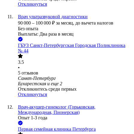
Откликнуться
Врач ультразвуковой диагностики
90 000
–
100 000
₽
за месяц,
до вычета налогов
Без опыта
Выплаты: Два раза в месяц
ГБУЗ Санкт-Петербургская Городская Поликлиника
№ 44
3.5
•
5
отзывов
Санкт-Петербург
Бухарестская
и еще
2
Откликнитесь среди первых
Откликнуться
Врач-акушер-гинеколог (Горьковская,
Международная, Пионерская)
Опыт 1-3 года
Первая семейная клиника Петербурга