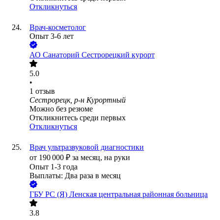
Откликнуться
Врач-косметолог
Опыт 3-6 лет
АО
Санаторий Сестрорецкий курорт
5.0
•
1
отзыв
Сестрорецк, р-н Курортный
Можно без резюме
Откликнитесь среди первых
Откликнуться
Врач ультразвуковой диагностики
от
190 000
₽
за месяц,
на руки
Опыт 1-3 года
Выплаты: Два раза в месяц
ГБУ РС (Я) Ленская центральная районная больница
3.8