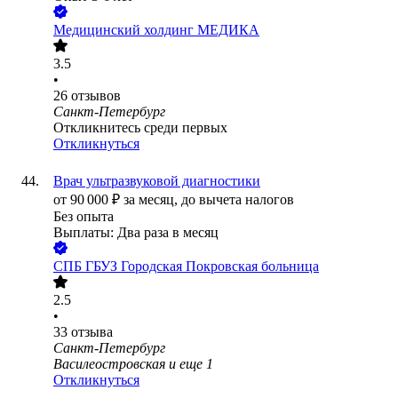
Медицинский холдинг МЕДИКА
3.5
•
26
отзывов
Санкт-Петербург
Откликнитесь среди первых
Откликнуться
Врач ультразвуковой диагностики
от
90 000
₽
за месяц,
до вычета налогов
Без опыта
Выплаты: Два раза в месяц
СПБ ГБУЗ Городская Покровская больница
2.5
•
33
отзыва
Санкт-Петербург
Василеостровская
и еще
1
Откликнуться