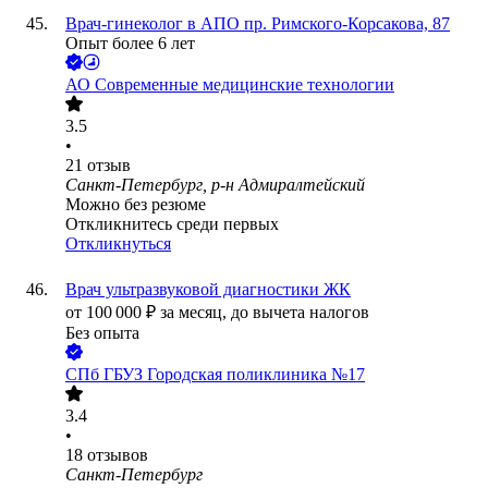
Врач-гинеколог в АПО пр. Римского-Корсакова, 87
Опыт более 6 лет
АО
Современные медицинские технологии
3.5
•
21
отзыв
Санкт-Петербург, р-н Адмиралтейский
Можно без резюме
Откликнитесь среди первых
Откликнуться
Врач ультразвуковой диагностики ЖК
от
100 000
₽
за месяц,
до вычета налогов
Без опыта
СПб ГБУЗ Городская поликлиника №17
3.4
•
18
отзывов
Санкт-Петербург