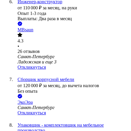
Инженер-конструктор
от
110 000
₽
за месяц,
на руки
Опыт 1-3 года
Выплаты: Два раза в месяц
MBsaun
4.3
•
26
отзывов
Санкт-Петербург
Ладожская
и еще
3
Откликнуться
Сборщик корпусной мебели
от
120 000
₽
за месяц,
до вычета налогов
Без опыта
ЭкоЭра
Санкт-Петербург
Откликнуться
Упаковщик - комплектовщик на мебельное
производство