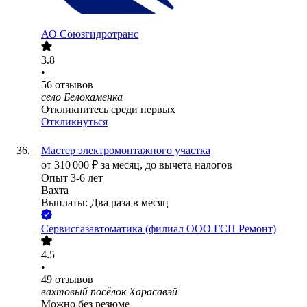
АО
Союзгидротранс
3.8
•
56
отзывов
село Белокаменка
Откликнитесь среди первых
Откликнуться
Мастер электромонтажного участка
от
310 000
₽
за месяц,
до вычета налогов
Опыт 3-6 лет
Вахта
Выплаты: Два раза в месяц
Сервисгазавтоматика (филиал ООО ГСП Ремонт)
4.5
•
49
отзывов
вахтовый посёлок Харасавэй
Можно без резюме