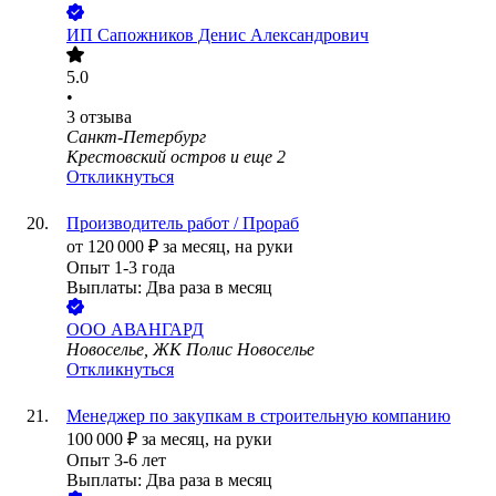
ИП
Сапожников Денис Александрович
5.0
•
3
отзыва
Санкт-Петербург
Крестовский остров
и еще
2
Откликнуться
Производитель работ / Прораб
от
120 000
₽
за месяц,
на руки
Опыт 1-3 года
Выплаты: Два раза в месяц
ООО
АВАНГАРД
Новоселье, ЖК Полис Новоселье
Откликнуться
Менеджер по закупкам в строительную компанию
100 000
₽
за месяц,
на руки
Опыт 3-6 лет
Выплаты: Два раза в месяц