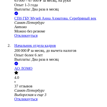
65 000
–
67 000
₽
за месяц,
на руки
Опыт 1-3 года
Выплаты: Два раза в месяц
СПб ГБУ Музей Анна Ахматова. Серебряный век
Санкт-Петербург
Автово
Можно без резюме
Откликнуться
Начальник отдела кадров
200 000
₽
за месяц,
до вычета налогов
Опыт более 6 лет
Выплаты: Два раза в месяц
АО
ЛОМО
4.0
•
37
отзывов
Санкт-Петербург
Выборгская
и еще
3
Откликнуться