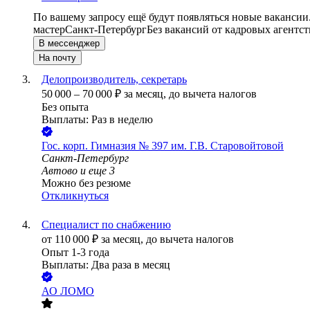
По вашему запросу ещё будут появляться новые вакансии
мастер
Санкт-Петербург
Без вакансий от кадровых агентст
В мессенджер
На почту
Делопроизводитель, секретарь
50 000
–
70 000
₽
за месяц,
до вычета налогов
Без опыта
Выплаты: Раз в неделю
Гос. корп.
Гимназия № 397 им. Г.В. Старовойтовой
Санкт-Петербург
Автово
и еще
3
Можно без резюме
Откликнуться
Специалист по снабжению
от
110 000
₽
за месяц,
до вычета налогов
Опыт 1-3 года
Выплаты: Два раза в месяц
АО
ЛОМО