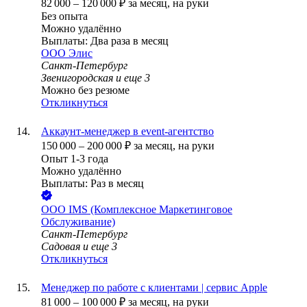
82 000
–
120 000
₽
за месяц,
на руки
Без опыта
Можно удалённо
Выплаты: Два раза в месяц
ООО
Элис
Санкт-Петербург
Звенигородская
и еще
3
Можно без резюме
Откликнуться
Аккаунт-менеджер в event-агентство
150 000
–
200 000
₽
за месяц,
на руки
Опыт 1-3 года
Можно удалённо
Выплаты: Раз в месяц
ООО
IMS (Комплексное Маркетинговое
Обслуживание)
Санкт-Петербург
Садовая
и еще
3
Откликнуться
Менеджер по работе с клиентами | сервис Apple
81 000
–
100 000
₽
за месяц,
на руки