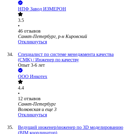
НПФ Завод ИЗМЕРОН
3.5
•
46
отзывов
Санкт-Петербург, р-н Кировский
Откликнуться
Специалист по системе менеджмента качества
(СМК) / Инженер по качеству
Опыт 3-6 лет
ООО
Инкотех
4.4
•
12
отзывов
Санкт-Петербург
Волковская
и еще
3
Откликнуться
Ведущий инженер/инженер по 3D моделированию
(BIM координатор)