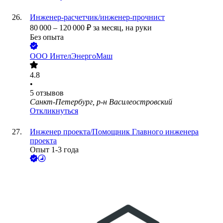
Инженер-расчетчик/инженер-прочнист
80 000
–
120 000
₽
за месяц,
на руки
Без опыта
ООО
ИнтелЭнергоМаш
4.8
•
5
отзывов
Санкт-Петербург, р-н Василеостровский
Откликнуться
Инженер проекта/Помощник Главного инженера
проекта
Опыт 1-3 года