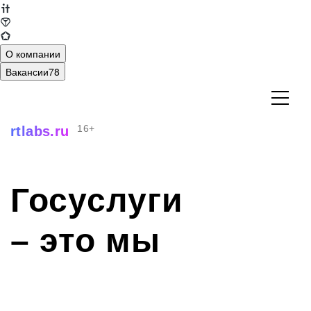
О компании
Вакансии
78
16+
rtlabs.ru
Компания
Проекты
Госуслуги
Технологии
Забота о сотрудниках
– это мы