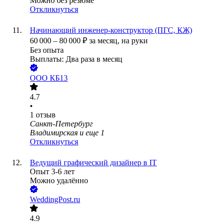
Можно без резюме
Откликнуться
Начинающий инженер-конструктор (ПГС, КЖ)
60 000
–
80 000
₽
за месяц,
на руки
Без опыта
Выплаты: Два раза в месяц
ООО
КБ13
4.7
•
1
отзыв
Санкт-Петербург
Владимирская
и еще
1
Откликнуться
Ведущий графический дизайнер в IT
Опыт 3-6 лет
Можно удалённо
WeddingPost.ru
4.9