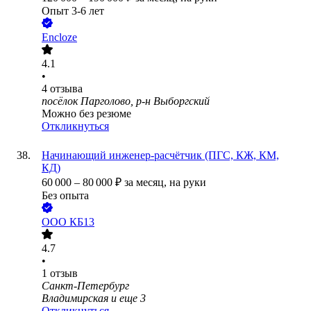
Опыт 3-6 лет
Encloze
4.1
•
4
отзыва
посёлок Парголово, р-н Выборгский
Можно без резюме
Откликнуться
Начинающий инженер-расчётчик (ПГС, КЖ, КМ,
КД)
60 000
–
80 000
₽
за месяц,
на руки
Без опыта
ООО
КБ13
4.7
•
1
отзыв
Санкт-Петербург
Владимирская
и еще
3
Откликнуться