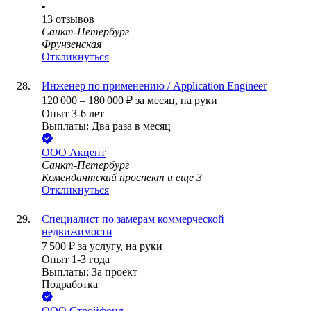
•
13
отзывов
Санкт-Петербург
Фрунзенская
Откликнуться
Инженер по применению / Application Engineer
120 000
–
180 000
₽
за месяц,
на руки
Опыт 3-6 лет
Выплаты: Два раза в месяц
ООО
Акцент
Санкт-Петербург
Комендантский проспект
и еще
3
Откликнуться
Специалист по замерам коммерческой
недвижимости
7 500
₽
за услугу,
на руки
Опыт 1-3 года
Выплаты: За проект
Подработка
ООО
Стройфонд