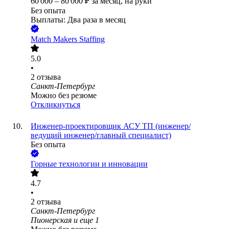
60 000
–
80 000
₽
за месяц,
на руки
Без опыта
Выплаты: Два раза в месяц
Match Makers Staffing
5.0
•
2
отзыва
Санкт-Петербург
Можно без резюме
Откликнуться
Инженер-проектировщик АСУ ТП (инженер/
ведущий инженер/главный специалист)
Без опыта
Горные технологии и инновации
4.7
•
2
отзыва
Санкт-Петербург
Пионерская
и еще
1