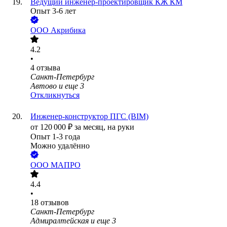
Ведущий инженер-проектировщик КЖ КМ
Опыт 3-6 лет
ООО
Акрибика
4.2
•
4
отзыва
Санкт-Петербург
Автово
и еще
3
Откликнуться
Инженер-конструктор ПГС (BIM)
от
120 000
₽
за месяц,
на руки
Опыт 1-3 года
Можно удалённо
ООО
МАПРО
4.4
•
18
отзывов
Санкт-Петербург
Адмиралтейская
и еще
3