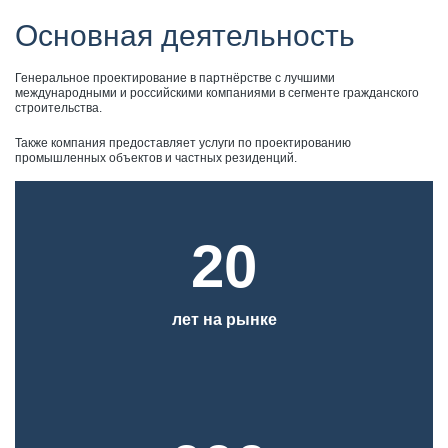
Основная деятельность
Генеральное проектирование в партнёрстве с лучшими
международными и российскими компаниями в сегменте гражданского
строительства.
Также компания предоставляет услуги по проектированию
промышленных объектов и частных резиденций.
2005 – основание компании «Метрополис»
20
2017 – филиал в Санкт-Петербурге
2018 – филиал в Казани
лет на рынке
2021 – филиал в Нижнем Новгороде
Большая спортивная арена «Лужники», Москва