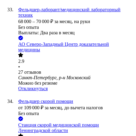
Фельдшер-лаборант/медицинский лабораторный
техник
68 000
–
70 000
₽
за месяц,
на руки
Без опыта
Выплаты: Два раза в месяц
АО
Северо-Западный Центр доказательной
медицины
2.9
•
27
отзывов
Санкт-Петербург, р-н Московский
Можно без резюме
Откликнуться
Фельдшер скорой помощи
от
109 000
₽
за месяц,
до вычета налогов
Без опыта
Станция скорой медицинской помощи
Ленинградской области