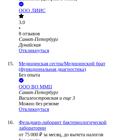
ООО
ЛИИС
3.0
•
8
отзывов
Санкт-Петербург
Дунайская
Откликнуться
Медицинская сестра/Медицинский брат
(функциональная диагностика)
Без опыта
ООО
ВО ММЦ
Санкт-Петербург
Василеостровская
и еще
3
Можно без резюме
Откликнуться
Фельдшер-лаборант бактериологической
лаборатории
от
75 000
₽
за месяц,
до вычета налогов