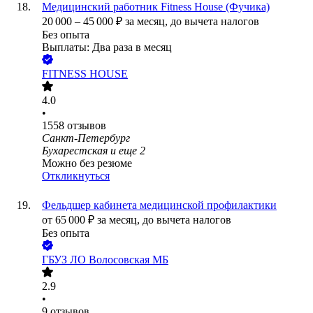
Медицинский работник Fitness House (Фучика)
20 000
–
45 000
₽
за месяц,
до вычета налогов
Без опыта
Выплаты: Два раза в месяц
FITNESS HOUSE
4.0
•
1558
отзывов
Санкт-Петербург
Бухарестская
и еще
2
Можно без резюме
Откликнуться
Фельдшер кабинета медицинской профилактики
от
65 000
₽
за месяц,
до вычета налогов
Без опыта
ГБУЗ ЛО Волосовская МБ
2.9
•
9
отзывов