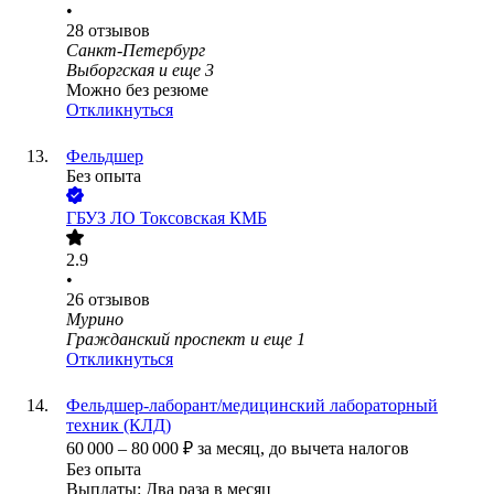
•
28
отзывов
Санкт-Петербург
Выборгская
и еще
3
Можно без резюме
Откликнуться
Фельдшер
Без опыта
ГБУЗ ЛО Токсовская КМБ
2.9
•
26
отзывов
Мурино
Гражданский проспект
и еще
1
Откликнуться
Фельдшер-лаборант/медицинский лабораторный
техник (КЛД)
60 000
–
80 000
₽
за месяц,
до вычета налогов
Без опыта
Выплаты: Два раза в месяц