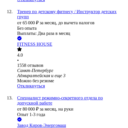
Тренер по детскому фитнесу / Инструктор детских
групп
от
65 000
₽
за месяц,
до вычета налогов
Без опыта
Выплаты: Два раза в месяц
FITNESS HOUSE
4.0
•
1558
отзывов
Санкт-Петербург
Адмиралтейская
и еще
3
Можно без резюме
Откликнуться
Специалист режимно-секретного отдела по
допускной работе
от
80 000
₽
за месяц,
на руки
Опыт 1-3 года
Завод Киров-Энергомаш