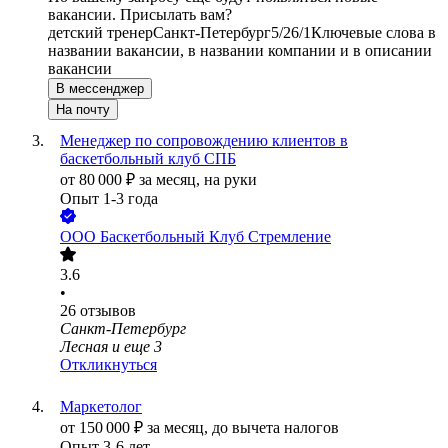
вакансии. Присылать вам?
детский тренер
Санкт-Петербург
5/2
6/1
Ключевые слова в
названии вакансии, в названии компании и в описании
вакансии
В мессенджер
На почту
Менеджер по сопровождению клиентов в
баскетбольный клуб СПБ
от
80 000
₽
за месяц,
на руки
Опыт 1-3 года
ООО
Баскетбольный Клуб Стремление
3.6
•
26
отзывов
Санкт-Петербург
Лесная
и еще
3
Откликнуться
Маркетолог
от
150 000
₽
за месяц,
до вычета налогов
Опыт 3-6 лет