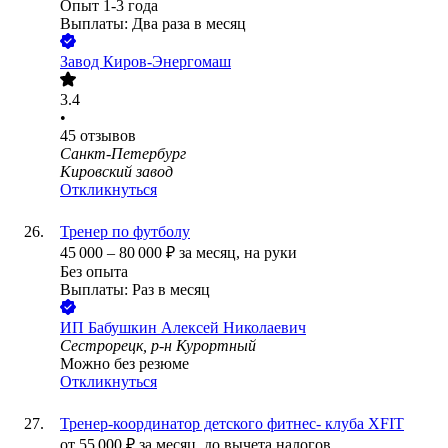
Опыт 1-3 года
Выплаты: Два раза в месяц
Завод Киров-Энергомаш
3.4
•
45
отзывов
Санкт-Петербург
Кировский завод
Откликнуться
Тренер по футболу
45 000
–
80 000
₽
за месяц,
на руки
Без опыта
Выплаты: Раз в месяц
ИП
Бабушкин Алексей Николаевич
Сестрорецк, р-н Курортный
Можно без резюме
Откликнуться
Тренер-координатор детского фитнес- клуба XFIT
от
55 000
₽
за месяц,
до вычета налогов