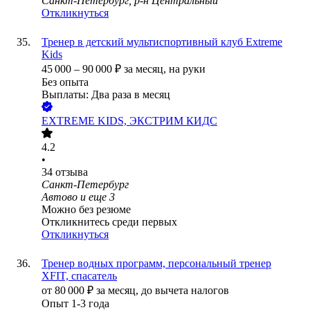
Санкт-Петербург, р-н Центральный
Откликнуться
Тренер в детский мультиспортивный клуб Extreme
Kids
45 000
–
90 000
₽
за месяц,
на руки
Без опыта
Выплаты: Два раза в месяц
EXTREME KIDS, ЭКСТРИМ КИДС
4.2
•
34
отзыва
Санкт-Петербург
Автово
и еще
3
Можно без резюме
Откликнитесь среди первых
Откликнуться
Тренер водных программ, персональный тренер
XFIT, спасатель
от
80 000
₽
за месяц,
до вычета налогов
Опыт 1-3 года