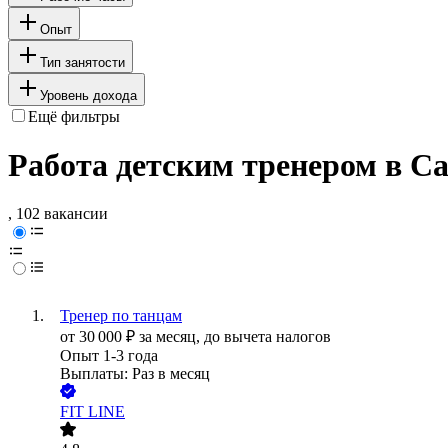
Опыт
Тип занятости
Уровень дохода
Ещё фильтры
Работа детским тренером в С
, 102 вакансии
Тренер по танцам
от
30 000
₽
за месяц,
до вычета налогов
Опыт 1-3 года
Выплаты: Раз в месяц
FIT LINE