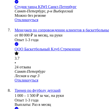
Студия танца KIWI Санкт-Петербург
Санкт-Петербург, р-н Выборгский
Можно без резюме
Откликнуться
Менеджер по сопровождению клиентов в баскетбольн
от
80 000
₽
за месяц,
на руки
Опыт 1-3 года
ООО
Баскетбольный Клуб Стремление
3.7
•
24
отзыва
Санкт-Петербург
Лесная
и еще
3
Откликнуться
Тренер по футболу детский
1 000
–
1 500
₽
за час,
на руки
Опыт 1-3 года
Выплаты: Раз в месяц