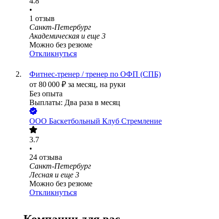
4.8
•
1
отзыв
Санкт-Петербург
Академическая
и еще
3
Можно без резюме
Откликнуться
Фитнес-тренер / тренер по ОФП (СПБ)
от
80 000
₽
за месяц,
на руки
Без опыта
Выплаты: Два раза в месяц
ООО
Баскетбольный Клуб Стремление
3.7
•
24
отзыва
Санкт-Петербург
Лесная
и еще
3
Можно без резюме
Откликнуться