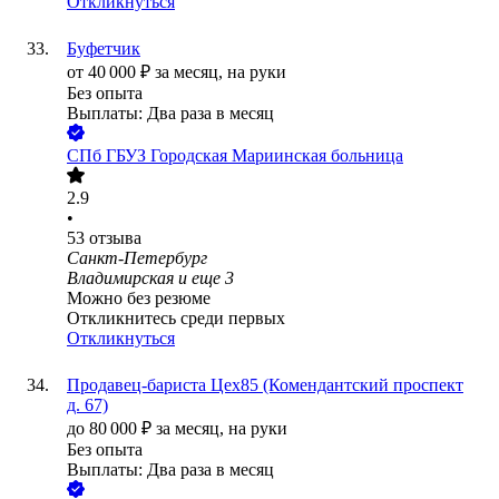
Откликнуться
Буфетчик
от
40 000
₽
за месяц,
на руки
Без опыта
Выплаты: Два раза в месяц
СПб ГБУЗ Городская Мариинская больница
2.9
•
53
отзыва
Санкт-Петербург
Владимирская
и еще
3
Можно без резюме
Откликнитесь среди первых
Откликнуться
Продавец-бариста Цех85 (Комендантский проспект
д. 67)
до
80 000
₽
за месяц,
на руки
Без опыта
Выплаты: Два раза в месяц