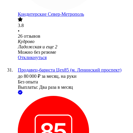
Кондитерские Север-Метрополь
3.8
•
26
отзывов
Кудрово
Ладожская
и еще
2
Можно без резюме
Откликнуться
Продавец-бариста Цех85 (м. Ленинский проспект)
до
80 000
₽
за месяц,
на руки
Без опыта
Выплаты: Два раза в месяц