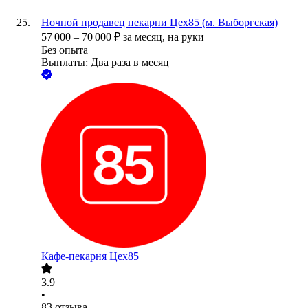
Ночной продавец пекарни Цех85 (м. Выборгская)
57 000
–
70 000
₽
за месяц,
на руки
Без опыта
Выплаты: Два раза в месяц
Кафе-пекарня Цех85
3.9
•
83
отзыва