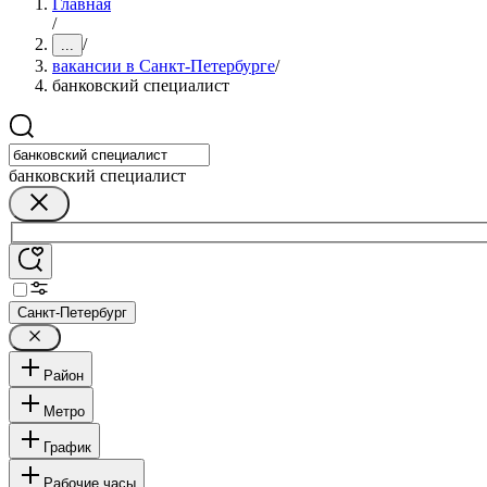
Главная
/
/
...
вакансии в Санкт-Петербурге
/
банковский специалист
банковский специалист
Санкт-Петербург
Район
Метро
График
Рабочие часы