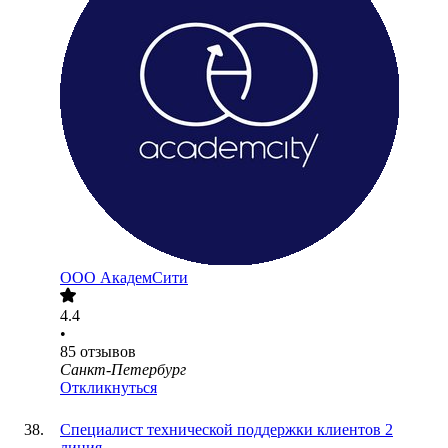
ООО
АкадемСити
4.4
•
85
отзывов
Санкт-Петербург
Откликнуться
Специалист технической поддержки клиентов 2
линия