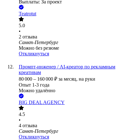
Выплаты: За проект
Teatrotut
5.0
•
2
отзыва
Санкт-Петербург
Можно без резюме
Откликнуться
Промпт-инженер / AI-креатор по рекламным
креативам
80 000
–
160 000
₽
за месяц,
на руки
Опыт 1-3 года
Можно удалённо
BIG DEAL AGENCY
4.5
•
4
отзыва
Санкт-Петербург
Откликнуться