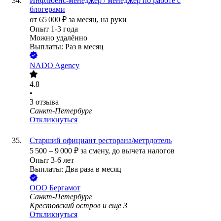
Инфлюенс-менеджер / менеджер по работе с
блогерами
от
65 000
₽
за месяц,
на руки
Опыт 1-3 года
Можно удалённо
Выплаты: Раз в месяц
NADO Agency
4.8
•
3
отзыва
Санкт-Петербург
Откликнуться
Старший официант ресторана/метрдотель
5 500
–
9 000
₽
за смену,
до вычета налогов
Опыт 3-6 лет
Выплаты: Два раза в месяц
ООО
Бергамот
Санкт-Петербург
Крестовский остров
и еще
3
Откликнуться