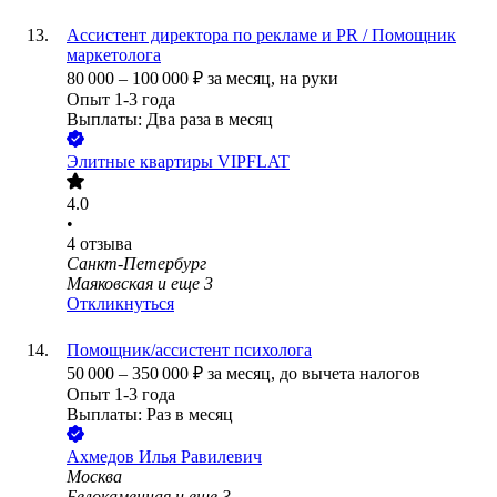
Ассистент директора по рекламе и PR / Помощник
маркетолога
80 000
–
100 000
₽
за месяц,
на руки
Опыт 1-3 года
Выплаты: Два раза в месяц
Элитные квартиры VIPFLAT
4.0
•
4
отзыва
Санкт-Петербург
Маяковская
и еще
3
Откликнуться
Помощник/ассистент психолога
50 000
–
350 000
₽
за месяц,
до вычета налогов
Опыт 1-3 года
Выплаты: Раз в месяц
Ахмедов Илья Равилевич
Москва
Белокаменная
и еще
3