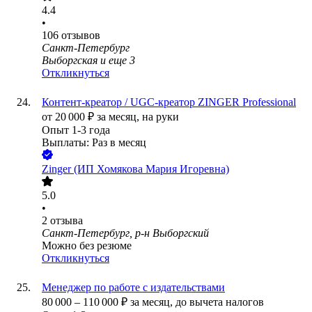
4.4
•
106
отзывов
Санкт-Петербург
Выборгская
и еще
3
Откликнуться
Контент-креатор / UGC-креатор ZINGER Professional
от
20 000
₽
за месяц,
на руки
Опыт 1-3 года
Выплаты: Раз в месяц
Zinger (ИП Хомякова Мария Игоревна)
5.0
•
2
отзыва
Санкт-Петербург, р-н Выборгский
Можно без резюме
Откликнуться
Менеджер по работе с издательствами
80 000
–
110 000
₽
за месяц,
до вычета налогов