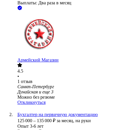
Выплаты: Два раза в месяц
Армейский Магазин
4.5
•
1
отзыв
Санкт-Петербург
Дунайская
и еще
3
Можно без резюме
Откликнуться
Бухгалтер на первичную документацию
125 000
–
135 000
₽
за месяц,
на руки
Опыт 3-6 лет