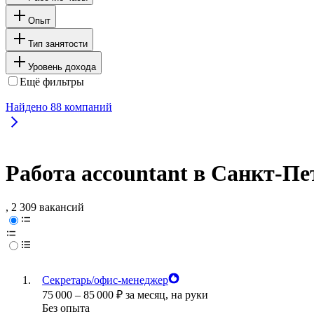
Опыт
Тип занятости
Уровень дохода
Ещё фильтры
Найдено
88
компаний
Работа accountant в Санкт-Пе
, 2 309 вакансий
Секретарь/офис-менеджер
75 000
–
85 000
₽
за месяц,
на руки
Без опыта