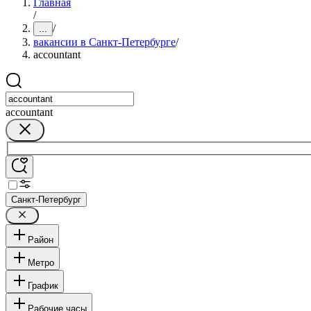
Главная
/
/
...
вакансии в Санкт-Петербурге
/
accountant
accountant
Санкт-Петербург
Район
Метро
График
Рабочие часы