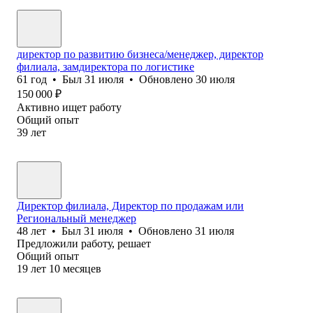
директор по развитию бизнеса/менеджер, директор
филиала, замдиректора по логистике
61
год
•
Был
31 июля
•
Обновлено
30 июля
150 000
₽
Активно ищет работу
Общий опыт
39
лет
Директор филиала, Директор по продажам или
Региональный менеджер
48
лет
•
Был
31 июля
•
Обновлено
31 июля
Предложили работу, решает
Общий опыт
19
лет
10
месяцев