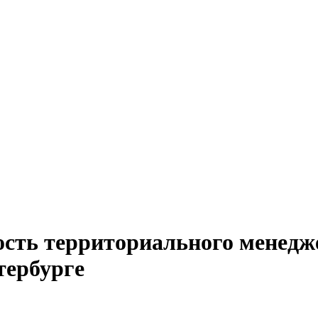
ость территориального менедже
тербурге