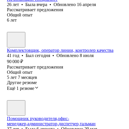
26
лет
•
Была
вчера
•
Обновлено
16 апреля
Рассматривает предложения
Общий опыт
6
лет
Комплектовщик, оператор линии, контролер качества
41
год
•
Был
сегодня
•
Обновлено
8 июля
90 000
₽
Рассматривает предложения
Общий опыт
5
лет
7
месяцев
Другие резюме
Ещё 1 резюме
Помощник руководителя,офис-
менеджер,администратор,диспетчер,тальман
37
лет
•
Была
6 августа
•
Обновлено
29 мая