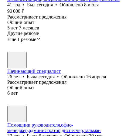
41
год
•
Был
сегодня
•
Обновлено
8 июля
90 000
₽
Рассматривает предложения
Общий опыт
5
лет
7
месяцев
Другие резюме
Ещё 1 резюме
Начинающий специалист
26
лет
•
Была
сегодня
•
Обновлено
16 апреля
Рассматривает предложения
Общий опыт
6
лет
Помощник руководителя,офис-
менеджер,администратор,диспетчер,тальман
37
лет
•
Была
6 августа
•
Обновлено
29 мая