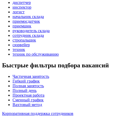
диспетчер
инспектор
логист
начальник склада
приемосдатчик
приемщик
руководитель склада
сотрудник склада
стропальщик
сюрвейер
техник
техник по обслуживанию
Быстрые фильтры подбора вакансий
Частичная занятость
Гибкий график
Полная занятость
Полный день
Проектная работа
Сменный график
Вахтовый метод
Корпоративная поддержка сотрудников