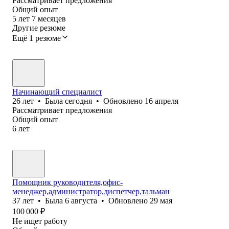
Рассматривает предложения
Общий опыт
5
лет
7
месяцев
Другие резюме
Ещё 1 резюме
Начинающий специалист
26
лет
•
Была
сегодня
•
Обновлено
16 апреля
Рассматривает предложения
Общий опыт
6
лет
Помощник руководителя,офис-
менеджер,администратор,диспетчер,тальман
37
лет
•
Была
6 августа
•
Обновлено
29 мая
100 000
₽
Не ищет работу