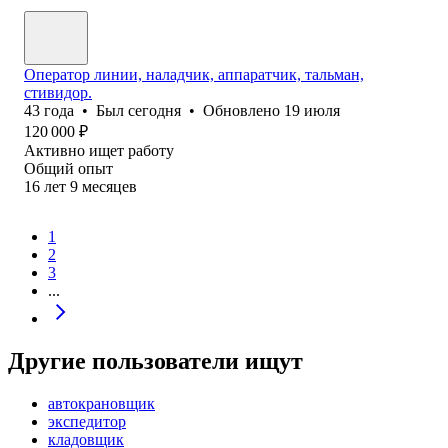
Оператор линии, наладчик, аппаратчик, тальман,
стивидор.
43
года
•
Был
сегодня
•
Обновлено
19 июля
120 000
₽
Активно ищет работу
Общий опыт
16
лет
9
месяцев
1
2
3
...
Другие пользователи ищут
автокрановщик
экспедитор
кладовщик